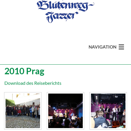
NAVIGATION
2010 Prag
aktuell
Download des Reiseberichts
Band
Media
Info / Presse
Termine