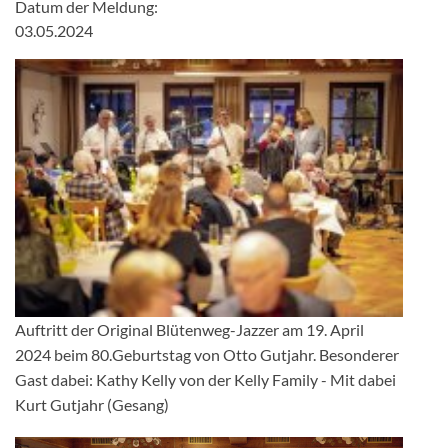
Datum der Meldung:
Media
03.05.2024
Info / Presse
Termine
Shop
Reisen
Kontakt
Gästebuch
Auftritt der Original Blütenweg-Jazzer am 19. April
2024 beim 80.Geburtstag von Otto Gutjahr. Besonderer
Links
Gast dabei: Kathy Kelly von der Kelly Family - Mit dabei
Kurt Gutjahr (Gesang)