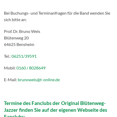
Media
Bei Buchungs- und Terminanfragen für die Band wenden Sie
Info / Presse
sich bitte an:
Termine
Prof. Dr. Bruno Weis
Blütenweg 20
Shop
64625 Bensheim
Reisen
Tel.:
06251/39591
Mobil:
0160 / 8028649
Kontakt
E-Mail:
brunoweis@t-online.de
Gästebuch
Links
Termine des Fanclubs der Original Blütenweg-
Jazzer finden Sie auf der eigenen Webseite des
Fanclubs: